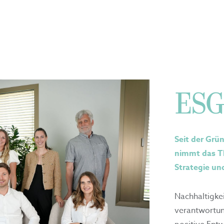
ESG
Seit der Gr
nimmt das Th
Strategie un
Nachhaltigke
verantwortun