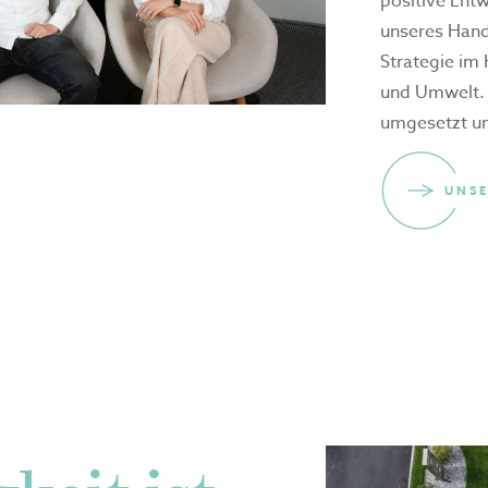
positive Entw
unseres Hande
Strategie im
und Umwelt. 
umgesetzt un
UNSE