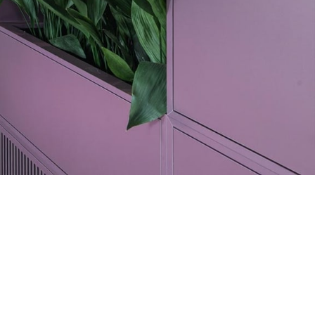
 des
wortung
innen,