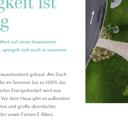
keit ist
ig
ert auf einen bewussten
spiegelt sich auch in unserem
hausstandard gebaut. Am Dach
 die im Sommer bis zu 100% der
icher Energiebedarf wird aus
 Vor dem Haus gibt es außerdem
utos und große überdachte
äder sowie Firmen E-Bikes.