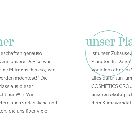
ner
unser Pl
Geschäften genauso
ist unser Zuhause,
. Denn unsere Devise war
Planeten B. Daher
eine Mitmenschen so, wie
vor allem aber im 
werden möchtest!“ Die
alles dafür tun, u
 dass aus dieser
COSMETICS GROUP 
icht nur Win-Win
unseren ökologisc
dern auch verlässliche und
dem Klimawandel 
en, die uns über viele