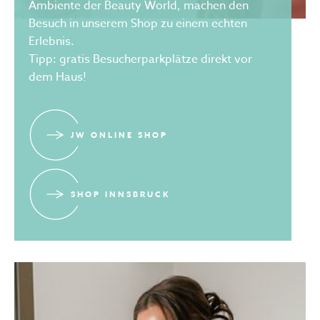
Ambiente der Beauty World, machen den
Besuch in unserem Shop zu einem echten
Erlebnis.
Tipp: gratis Besucherparkplätze direkt vor
dem Haus!
JW ONLINE SHOP
SHOP INNSBRUCK