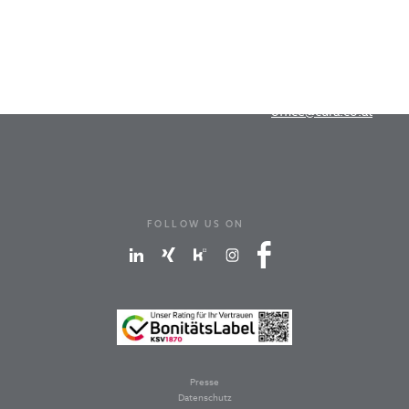
Cura-Marketing GmbH
Dr.-Franz-Werner-Straße 19
A-6020 Innsbruck
T
+43 512 262676
office@cura.co.at
FOLLOW US ON
Presse
Datenschutz