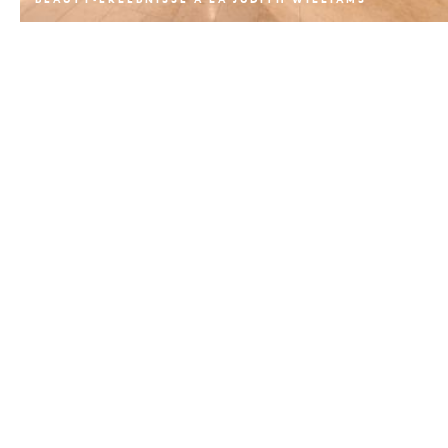
Die Judith Williams
Beauty World lässt
Beauty-Herzen höher
schlagen: von
luxuriösen
Kosmetikbehandlungen
und -beratungen bis
hin zu tollen Angeboten
von High-End
Kosmetikprodukten,
ZUR WEBSITE
bleiben hier keine
Wünsche offen.