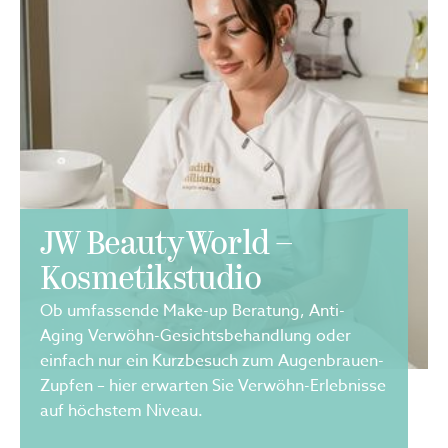
JW Beauty World –
Kosmetikstudio
Ob umfassende Make-up Beratung, Anti-
Aging Verwöhn-Gesichtsbehandlung oder
einfach nur ein Kurzbesuch zum Augenbrauen-
Zupfen – hier erwarten Sie Verwöhn-Erlebnisse
auf höchstem Niveau.