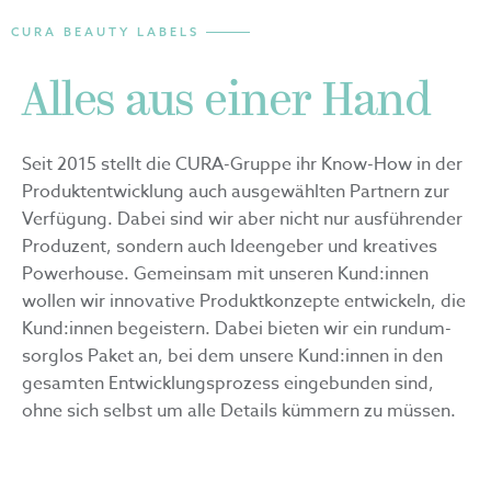
CURA BEAUTY LABELS
Alles aus einer Hand
Seit 2015 stellt die CURA-Gruppe ihr Know-How in der
Produktentwicklung auch ausgewählten Partnern zur
Verfügung. Dabei sind wir aber nicht nur ausführender
Produzent, sondern auch Ideengeber und kreatives
Powerhouse. Gemeinsam mit unseren Kund:innen
wollen wir innovative Produktkonzepte entwickeln, die
Kund:innen begeistern. Dabei bieten wir ein rundum-
sorglos Paket an, bei dem unsere Kund:innen in den
gesamten Entwicklungsprozess eingebunden sind,
ohne sich selbst um alle Details kümmern zu müssen.