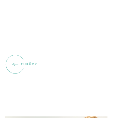
Verantwortung
1.8.2025
ZURÜCK
Probandinnen für
Kosmetikstudien gesucht!