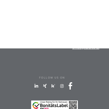
Cura-Marketing GmbH
Dr.-Franz-Werner-Straße 19
A-6020 Innsbruck
T
+43 512 262676
office@cura.co.at
FOLLOW US ON